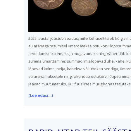
2025. aastal jõustub seadus, mille kohaselt tuleb kõigis
sularahaga tasumisel ümardatakse ostukorvi lõppsumma 
arveldamise kiiremaks ja mugavamaks ning vähendab kau
summa ümardamine: summad, mis lõpevad ühe, kahe, kuu
lõpevad kolme, nelja, kaheksa või üheksa sendiga, ümar
sularahamaksetele ning rakendub ostukorvi lõppsummale,
jäävad muutumatuks. Kui füüsilises müügikohas tasuta
(Loe edasi...)