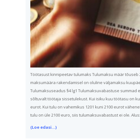
Töötasust kinnipeetav tulumaks Tulumaksu määr tõuseb 22
maksumäära rakendamisel on oluline väljamaksu kuupäev, 
Tulumaksuseadus §4 lg1 Tulumaksuvabastuse summad ei 
sõltuvalt töötaja sissetulekust. Kui isiku kuu töötasu on
eurot. Kui tulu on vahemikus 1201 kuni 2100 eurot vähe
tulu on üle 2100 euro, siis tulumaksuvabastust ei ole.
(Loe edasi...)