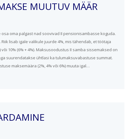
 MAKSE MUUTUV MÄÄR
ure osa oma palgast nad soovivad II pensionisambasse koguda.
iik lisab igale valikule juurde 4%, mis tähendab, et töötaja
) või 10% (6% + 4%). Maksusoodustus II samba sissemaksed on
ga suurendatakse ühtlasi ka tulumaksuvabastuse summat.
tuse maksemäära (2%, 4% või 6%) muuta igal…
ARDAMINE