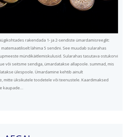
 müügikohtades rakendada 1- ja 2-sendiste ümardamisreeglit:
matemaatiliselt lähima 5 sendini. See muudab sularahas
pmeeste mündikäitlemiskulusid. Sularahas tasutava ostukorvi
e või seitsme sendiga, ümardatakse allapoole. summad, mis
datakse ülespoole. Ümardamine kehtib ainult
 mitte üksikutele toodetele või teenustele. Kaardimaksed
kse kaupade…