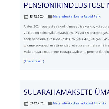
PENSIONIKINDLUSTUSE
13.12.2024
|
Majandustarkvara Rapid Palk
calendar_month
folder
Alates 2024. aastast saavad inimesed ise valida, kui su
Valikus on kolm maksemäära: 2%, 4% või 6% brutopalgast. R
saab pensioniks koguda kokku 6% (2% + 4%), 8% (4% + 4%
tulumaksuvabad, mis tähendab, et suurema maksemäära
Maksemäära muutmine Töötaja saab oma pensionikindlus
(Loe edasi...)
SULARAHAMAKSETE ÜM
03.12.2024
|
Majandustarkvara Rapid Finants
calendar_month
folder