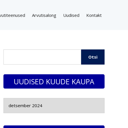
vutiteenused
Arvutisalong
Uudised
Kontakt
Otsi
UUDISED KUUDE KAUPA
Arhiiv