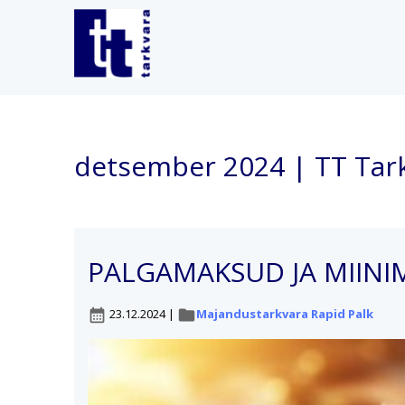
detsember 2024 | TT Tar
PALGAMAKSUD JA MIINI
23.12.2024
|
Majandustarkvara Rapid Palk
calendar_month
folder