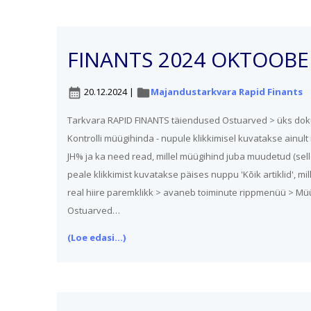
FINANTS 2024 OKTOOBE
20.12.2024
|
Majandustarkvara Rapid Finants
calendar_month
folder
Tarkvara RAPID FINANTS täiendused Ostuarved > üks dok
Kontrolli müügihinda - nupule klikkimisel kuvatakse ainult
JH% ja ka need read, millel müügihind juba muudetud (sell
peale klikkimist kuvatakse päises nuppu 'Kõik artiklid', mi
real hiire paremklikk > avaneb toiminute rippmenüü > Müü
Ostuarved…
(Loe edasi...)