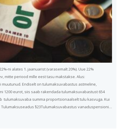
%-ni alates 1. jaanuarist (varasemalt 20%). Uue 22%
mitte periood mille eest tasu makstakse. Alus:
muutunud. Endiselt on tulumaksuvabastus astmeline,
 kuni 1200 eurot, siis saab rakendada tulumaksuvabastust 654
neb tulumaksuvaba summa proportsionaalselt tulu kasvuga. Kui
 Alus: Tulumaksuseadus §23Tulumaksuvabastus vanaduspensioni…