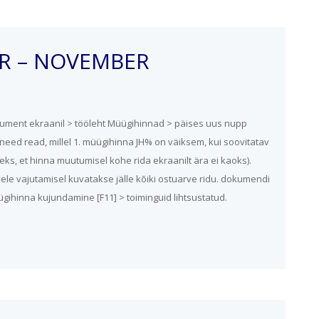
R – NOVEMBER
ument ekraanil > tööleht Müügihinnad > päises uus nupp
 need read, millel 1. müügihinna JH% on väiksem, kui soovitatav
eks, et hinna muutumisel kohe rida ekraanilt ära ei kaoks).
llele vajutamisel kuvatakse jälle kõiki ostuarve ridu. dokumendi
gihinna kujundamine [F11] > toiminguid lihtsustatud.